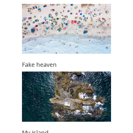
Fake heaven
My island